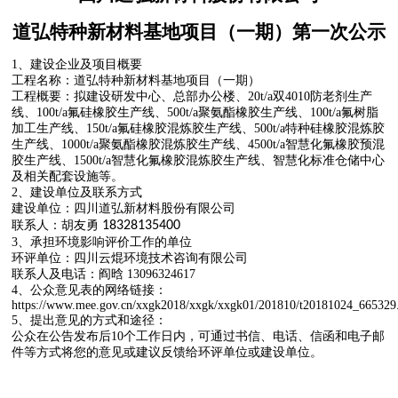
资质荣誉
道弘特种新材料基地项目（一期）第一次公示
设备展示
1、建设企业及项目概要
工程名称：道弘特种新材料基地项目（一期）
产品展示
工程概要：
拟建设
研发中心、总部办公楼、
20t/a双4010防老剂生产
线
、
100t/a氟硅橡胶生产线
、
500t/a聚氨酯橡胶生产线
、
100t/a氟树脂
加工生产线
、
150t/a氟硅橡胶混炼胶生产线
、
500t/a特种硅橡胶混炼胶
生产线
、
1000t/a聚氨酯橡胶混炼胶生产线
、
4500t/a智慧化氟橡胶预混
胶生产线
、
1500t/a智慧化氟橡胶混炼胶生产线
、智慧化
标准仓储中心
氟橡胶预混胶
及相关配套设施等。
2、建设单位及联系方式
氟橡胶混炼胶
建设单位：
四川道弘新材料股份有限公司
联系人：胡友勇
18328135400
3、承担环境影响评价工作的单位
全氟醚橡胶
环评单位：四川云焜环境技术咨询有限公司
联系人及电话：阎晗
13096324617
全氟醚O型圈
4、公众意见表的网络链接：
https://www.mee.gov.cn/xxgk2018/xxgk/xxgk01/201810/t20181024_665329
5、提出意见的方式和途径：
氟硅胶
公众在公告发布后
10个工作日内，可通过书信、电话、信函和电子邮
件等方式将您的意见或建议反馈给环评单位或建设单位。
橡胶助剂